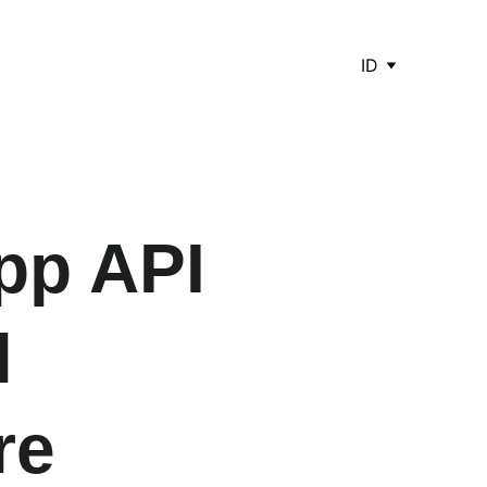
ID
p API 
l
re