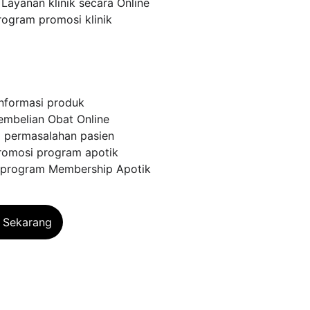
 Layanan klinik secara Online
rogram promosi klinik
nformasi produk
embelian Obat Online
i permasalahan pasien
romosi program apotik
i program Membership Apotik
i Sekarang