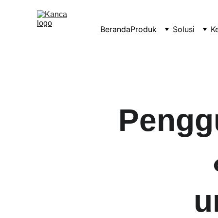
Beranda
Produk
Solusi
K
Pengg
u