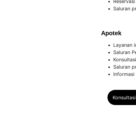
Reservasi
Saluran p
Apotek
Layanan i
Saluran P
Konsultas
Saluran p
Informas
Konsultas