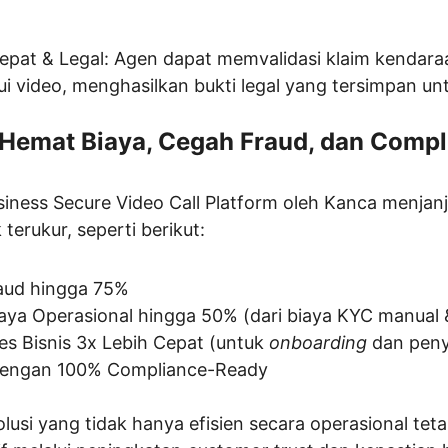
Cepat & Legal: Agen dapat memvalidasi klaim kendara
ui video, menghasilkan bukti legal yang tersimpan un
: Hemat Biaya, Cegah Fraud, dan Comp
ness Secure Video Call Platform oleh Kanca menjanjik
erukur, seperti berikut:
aud hingga 75%
ya Operasional hingga 50% (dari biaya KYC manual 
s Bisnis 3x Lebih Cepat (untuk 
onboarding
 dan peny
 dengan 100% Compliance-Ready
usi yang tidak hanya efisien secara operasional tet