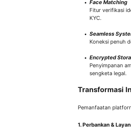
Face Matching
Fitur verifikasi i
KYC.
Seamless Syste
Koneksi penuh d
Encrypted Stor
Penyimpanan am
sengketa legal.
Transformasi I
Pemanfaatan platform
1. Perbankan & Laya