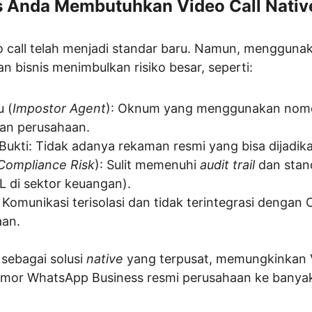
s Anda Membutuhkan Video Call Nativ
deo call telah menjadi standar baru. Namun, menggun
an bisnis menimbulkan risiko besar, seperti:
u (
Impostor Agent
): Oknum yang menggunakan nomor
n perusahaan.
ukti: Tidak adanya rekaman resmi yang bisa dijadikan
Compliance Risk
): Sulit memenuhi 
audit trail
 dan stan
L di sektor keuangan).
 Komunikasi terisolasi dan tidak terintegrasi dengan
aan.
sebagai solusi 
native
 yang terpusat, memungkinkan 
omor WhatsApp Business resmi perusahaan ke banyak