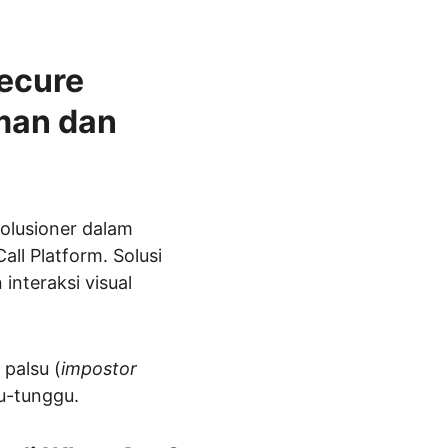
ecure 
man dan 
olusioner dalam 
l Platform. Solusi 
nteraksi visual 
palsu (
impostor 
gu-tunggu.