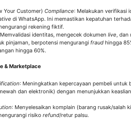
w Your Customer) 
Compliance
: Melakukan verifikasi i
ative
 di WhatsApp. Ini memastikan kepatuhan terhad
ngurangi rekening fiktif.
t: Memvalidasi identitas, mengecek dokumen 
live
, dan
uk pinjaman, berpotensi mengurangi 
fraud
 hingga 8
pangan hingga 60%.
ce & Marketplace
ification
: Meningkatkan kepercayaan pembeli untuk 
 mewah dan elektronik) dengan menunjukkan keaslian
ution
: Menyelesaikan komplain (barang rusak/salah ki
mengurangi risiko 
refund
/retur palsu.