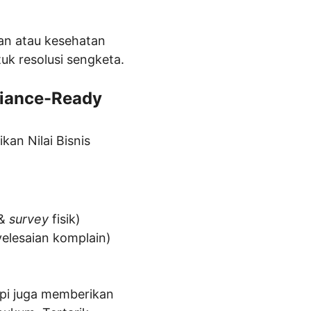
an atau kesehatan 
tuk resolusi sengketa.
liance-Ready
an Nilai Bisnis 
& 
survey
 fisik)
elesaian komplain)
api juga memberikan 