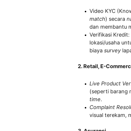
Video KYC (Kno
match
) secara 
n
dan membantu me
Verifikasi Kredi
lokasi/usaha unt
biaya 
survey
 la
2. Retail, E-Commer
Live Product Ver
(seperti barang
time
.
Complaint Resol
visual terekam, 
3. Asuransi