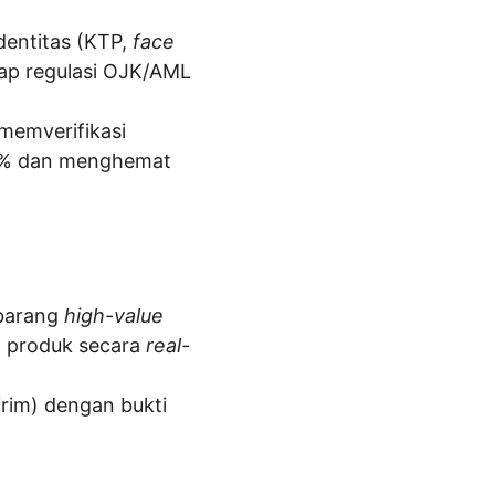
dentitas (KTP, 
face 
ap regulasi OJK/AML 
 memverifikasi 
5% dan menghemat 
barang 
high-value
 produk secara 
real-
rim) dengan bukti 