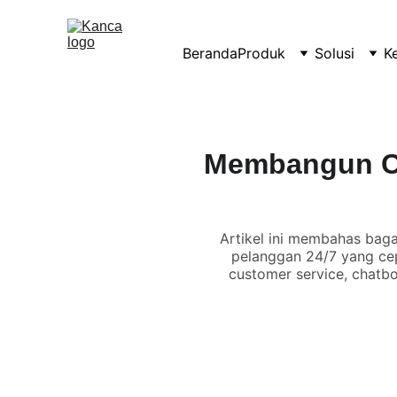
Beranda
Produk
Solusi
K
Membangun Ch
Artikel ini membahas bag
pelanggan 24/7 yang cep
customer service, chatb