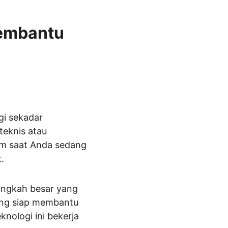
embantu 
gi sekadar 
eknis atau 
am saat Anda sedang 
t.
angkah besar yang 
ang siap membantu 
nologi ini bekerja 