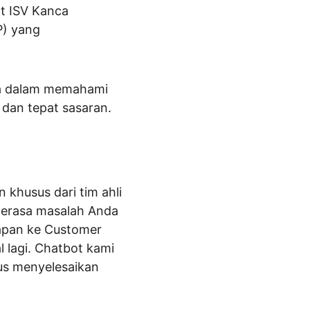
t ISV Kanca 
P) yang 
 ia dalam memahami 
 dan tepat sasaran.
husus dari tim ahli 
 merasa masalah Anda 
apan ke Customer 
 lagi. Chatbot kami 
us menyelesaikan 