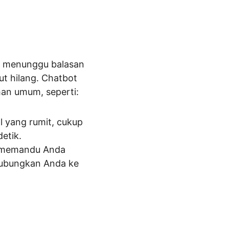
u menunggu balasan 
t hilang. Chatbot 
an umum, seperti:
 yang rumit, cukup 
etik.
n memandu Anda 
ubungkan Anda ke 