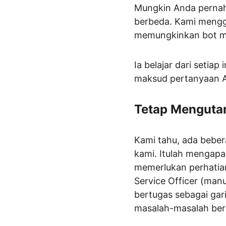
Mungkin Anda pernah 
berbeda. Kami mengg
memungkinkan bot me
Ia belajar dari setia
maksud pertanyaan An
Tetap Menguta
Kami tahu, ada bebe
kami. Itulah mengapa
memerlukan perhatian
Service Officer (man
bertugas sebagai gar
masalah-masalah bera