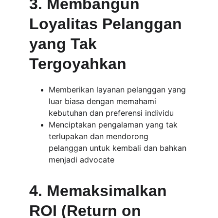
3. Membangun 
Loyalitas Pelanggan 
yang Tak 
Tergoyahkan
Memberikan layanan pelanggan yang 
luar biasa dengan memahami 
kebutuhan dan preferensi individu
Menciptakan pengalaman yang tak 
terlupakan dan mendorong 
pelanggan untuk kembali dan bahkan 
menjadi advocate
4. Memaksimalkan 
ROI (Return on 