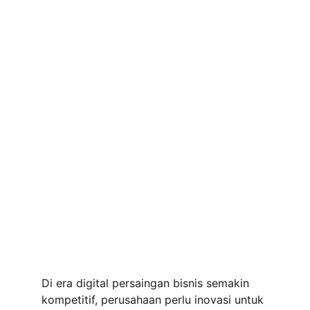
Di era digital persaingan bisnis semakin 
kompetitif, perusahaan perlu inovasi untuk 