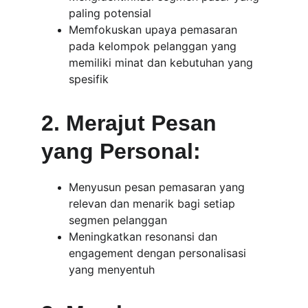
paling potensial
Memfokuskan upaya pemasaran 
pada kelompok pelanggan yang 
memiliki minat dan kebutuhan yang 
spesifik
2. Merajut Pesan 
yang Personal:
Menyusun pesan pemasaran yang 
relevan dan menarik bagi setiap 
segmen pelanggan
Meningkatkan resonansi dan 
engagement dengan personalisasi 
yang menyentuh