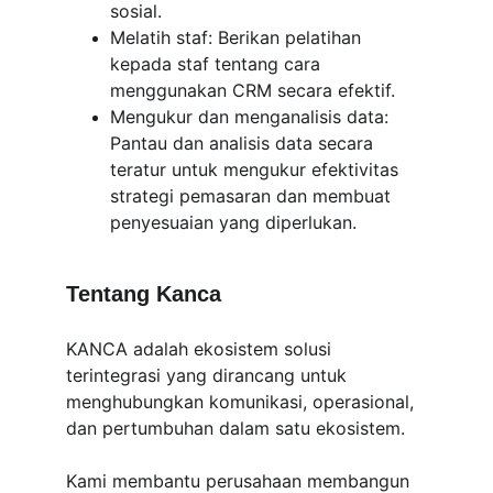
sosial.
Melatih staf: Berikan pelatihan 
kepada staf tentang cara 
menggunakan CRM secara efektif.
Mengukur dan menganalisis data: 
Pantau dan analisis data secara 
teratur untuk mengukur efektivitas 
strategi pemasaran dan membuat 
penyesuaian yang diperlukan.
Tentang Kanca
KANCA adalah ekosistem solusi 
terintegrasi yang dirancang untuk 
menghubungkan komunikasi, operasional, 
dan pertumbuhan dalam satu ekosistem.
Kami membantu perusahaan membangun 