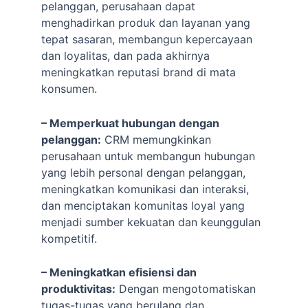
pelanggan, perusahaan dapat 
menghadirkan produk dan layanan yang 
tepat sasaran, membangun kepercayaan 
dan loyalitas, dan pada akhirnya 
meningkatkan reputasi brand di mata 
konsumen.
– Memperkuat hubungan dengan 
pelanggan:
 CRM memungkinkan 
perusahaan untuk membangun hubungan 
yang lebih personal dengan pelanggan, 
meningkatkan komunikasi dan interaksi, 
dan menciptakan komunitas loyal yang 
menjadi sumber kekuatan dan keunggulan 
kompetitif.
– Meningkatkan efisiensi dan 
produktivitas:
 Dengan mengotomatiskan 
tugas-tugas yang berulang dan 