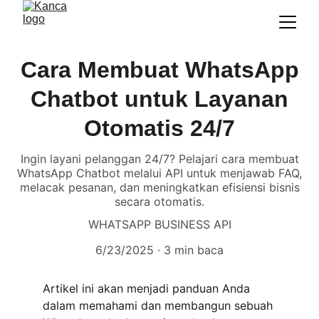
Cara Membuat WhatsApp
Chatbot untuk Layanan
Otomatis 24/7
Ingin layani pelanggan 24/7? Pelajari cara membuat
WhatsApp Chatbot melalui API untuk menjawab FAQ,
melacak pesanan, dan meningkatkan efisiensi bisnis
secara otomatis.
WHATSAPP BUSINESS API
6/23/2025
3 min baca
Artikel ini akan menjadi panduan Anda 
dalam memahami dan membangun sebuah 