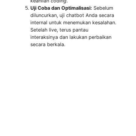
keahlian 
coding
.
Uji Coba dan Optimalisasi:
 Sebelum 
diluncurkan, uji chatbot Anda secara 
internal untuk menemukan kesalahan. 
Setelah live, terus pantau 
interaksinya dan lakukan perbaikan 
secara berkala.