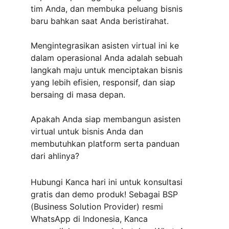
tim Anda, dan membuka peluang bisnis 
baru bahkan saat Anda beristirahat. 
Mengintegrasikan asisten virtual ini ke 
dalam operasional Anda adalah sebuah 
langkah maju untuk menciptakan bisnis 
yang lebih efisien, responsif, dan siap 
bersaing di masa depan.
Apakah Anda siap membangun asisten 
virtual untuk bisnis Anda dan 
membutuhkan platform serta panduan 
dari ahlinya?
Hubungi Kanca hari ini untuk konsultasi 
gratis dan demo produk! Sebagai BSP 
(Business Solution Provider) resmi 
WhatsApp di Indonesia, Kanca 