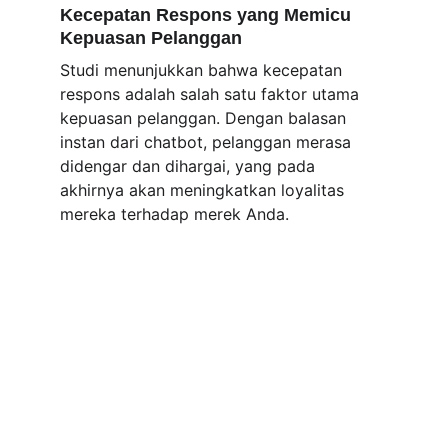
Kecepatan Respons yang Memicu 
Kepuasan Pelanggan
Studi menunjukkan bahwa kecepatan 
respons adalah salah satu faktor utama 
kepuasan pelanggan. Dengan balasan 
instan dari chatbot, pelanggan merasa 
didengar dan dihargai, yang pada 
akhirnya akan meningkatkan loyalitas 
mereka terhadap merek Anda.