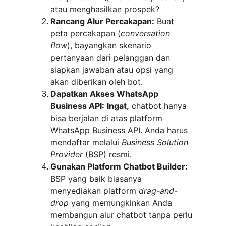
atau menghasilkan prospek?
Rancang Alur Percakapan:
 Buat 
peta percakapan (
conversation 
flow
), bayangkan skenario 
pertanyaan dari pelanggan dan 
siapkan jawaban atau opsi yang 
akan diberikan oleh bot.
Dapatkan Akses WhatsApp 
Business API:
Ingat,
 chatbot hanya 
bisa berjalan di atas platform 
WhatsApp Business API. Anda harus 
mendaftar melalui 
Business Solution 
Provider
 (BSP) resmi.
Gunakan Platform Chatbot Builder:
BSP yang baik biasanya 
menyediakan platform 
drag-and-
drop
 yang memungkinkan Anda 
membangun alur chatbot tanpa perlu 