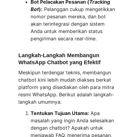
Bot Pelacakan Pesanan (
Tracking 
Bot
):
 Pelanggan cukup mengetikkan 
nomor pesanan mereka, dan bot 
akan terintegrasi dengan sistem 
Anda untuk memberikan status 
pengiriman secara 
real-time
.
Langkah-Langkah Membangun 
WhatsApp Chatbot yang Efektif
Meskipun terdengar teknis, membangun 
chatbot kini lebih mudah diakses berkat 
platform yang disediakan oleh para mitra 
resmi WhatsApp. Berikut adalah langkah-
langkah umumnya:
Tentukan Tujuan Utama:
 Apa 
masalah yang ingin Anda selesaikan 
dengan chatbot? Apakah untuk 
menjawab FAQ, menerima pesanan, 