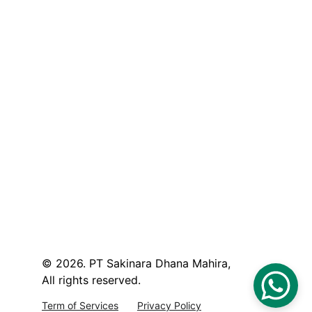
© 2026. PT Sakinara Dhana Mahira, 
All rights reserved.
Term of Services
Privacy Policy