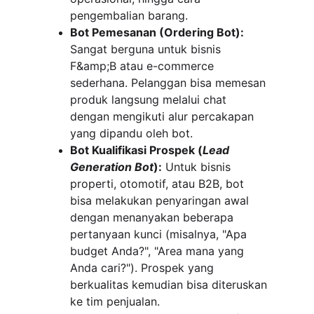
pengembalian barang.
Bot Pemesanan (Ordering Bot):
Sangat berguna untuk bisnis 
F&amp;B atau e-commerce 
sederhana. Pelanggan bisa memesan 
produk langsung melalui chat 
dengan mengikuti alur percakapan 
yang dipandu oleh bot.
Bot Kualifikasi Prospek (
Lead 
Generation Bot
):
 Untuk bisnis 
properti, otomotif, atau B2B, bot 
bisa melakukan penyaringan awal 
dengan menanyakan beberapa 
pertanyaan kunci (misalnya, "Apa 
budget Anda?", "Area mana yang 
Anda cari?"). Prospek yang 
berkualitas kemudian bisa diteruskan 
ke tim penjualan.