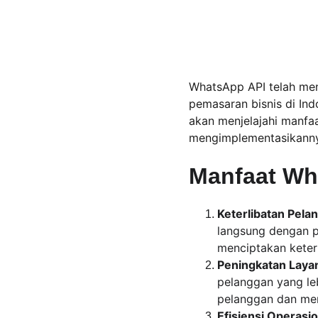
WhatsApp API telah menj
pemasaran bisnis di Ind
akan menjelajahi manfa
mengimplementasikannya
Manfaat Wha
Keterlibatan Pela
langsung dengan pe
menciptakan keter
Peningkatan Laya
pelanggan yang le
pelanggan dan mem
Efisiensi Operasio