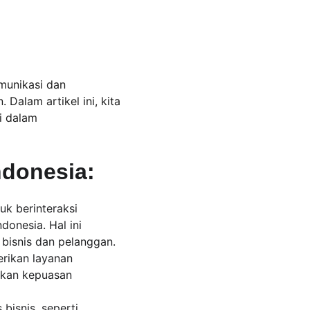
munikasi dan 
Dalam artikel ini, kita 
i dalam 
ndonesia:
k berinteraksi 
onesia. Hal ini 
bisnis dan pelanggan.
rikan layanan 
tkan kepuasan 
isnis, seperti 