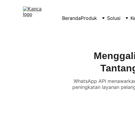
Beranda
Produk
Solusi
K
Menggali
Tantan
WhatsApp API menawarkan m
peningkatan layanan pelang