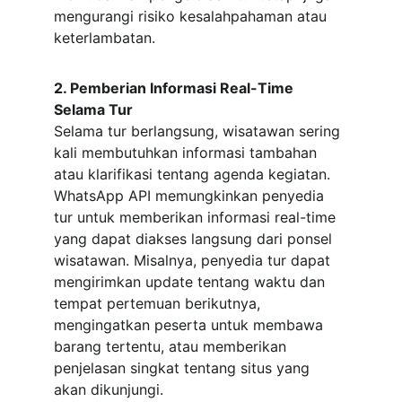
mengurangi risiko kesalahpahaman atau 
keterlambatan.
2. Pemberian Informasi Real-Time 
Selama Tur
Selama tur berlangsung, wisatawan sering 
kali membutuhkan informasi tambahan 
atau klarifikasi tentang agenda kegiatan. 
WhatsApp API memungkinkan penyedia 
tur untuk memberikan informasi real-time 
yang dapat diakses langsung dari ponsel 
wisatawan. Misalnya, penyedia tur dapat 
mengirimkan update tentang waktu dan 
tempat pertemuan berikutnya, 
mengingatkan peserta untuk membawa 
barang tertentu, atau memberikan 
penjelasan singkat tentang situs yang 
akan dikunjungi.