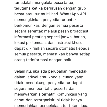
tur adalah mengelola peserta tur, 
terutama ketika berurusan dengan grup 
besar atau tur multi-hari. WhatsApp API 
memungkinkan penyedia tur untuk 
berkomunikasi dengan semua peserta 
secara serentak melalui pesan broadcast. 
Informasi penting seperti jadwal harian, 
lokasi pertemuan, dan instruksi khusus 
dapat dikirimkan secara otomatis kepada 
semua peserta, memastikan bahwa setiap 
orang terinformasi dengan baik.
Selain itu, jika ada perubahan mendadak 
dalam jadwal atau kondisi cuaca yang 
tidak mendukung, penyedia tur dapat 
segera memberi tahu peserta dan 
menawarkan alternatif. Komunikasi yang 
cepat dan terorganisir ini tidak hanya 
memudahkan pengelolaan tur tetapi juga 