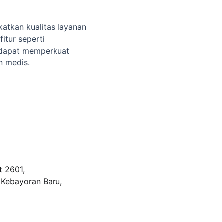
atkan kualitas layanan 
itur seperti 
t dapat memperkuat 
n medis.
 2601, 
 Kebayoran Baru, 