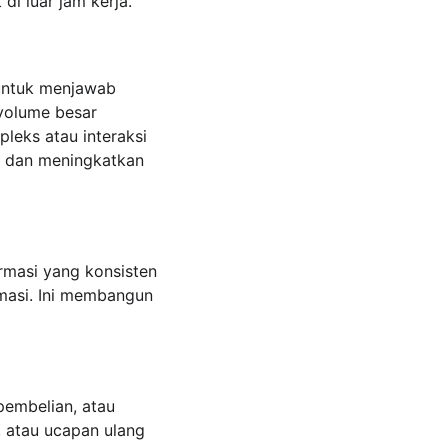
di luar jam kerja.
untuk menjawab 
volume besar 
leks atau interaksi 
l dan meningkatkan 
masi yang konsisten 
rmasi. Ini membangun 
pembelian, atau 
, atau ucapan ulang 