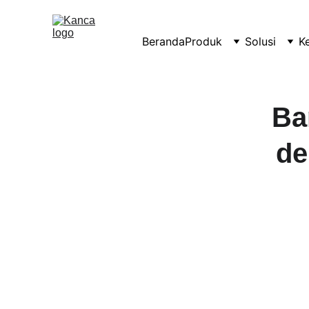
Beranda
Produk
Solusi
K
Ba
de