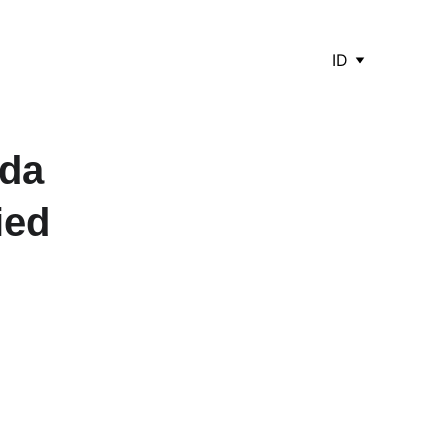
ID
da 
ied