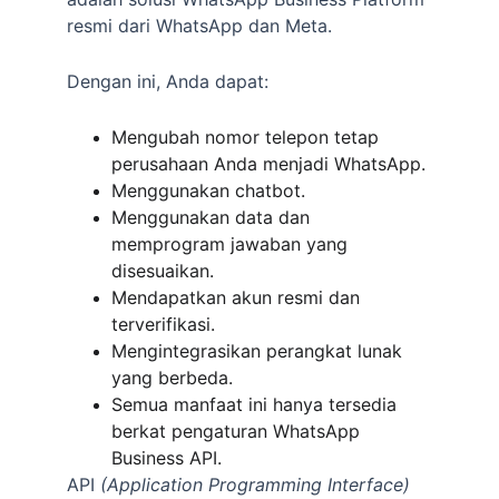
resmi dari WhatsApp dan Meta.
Dengan ini, Anda dapat:
Mengubah nomor telepon tetap 
perusahaan Anda menjadi WhatsApp.
Menggunakan chatbot.
Menggunakan data dan 
memprogram jawaban yang 
disesuaikan.
Mendapatkan akun resmi dan 
terverifikasi.
Mengintegrasikan perangkat lunak 
yang berbeda.
Semua manfaat ini hanya tersedia 
berkat pengaturan WhatsApp 
Business API.
API 
(Application Programming Interface)