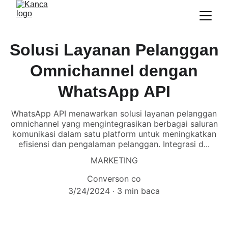
Solusi Layanan Pelanggan
Omnichannel dengan
WhatsApp API
WhatsApp API menawarkan solusi layanan pelanggan
omnichannel yang mengintegrasikan berbagai saluran
komunikasi dalam satu platform untuk meningkatkan
efisiensi dan pengalaman pelanggan. Integrasi d...
MARKETING
Converson co
3/24/2024
3 min baca