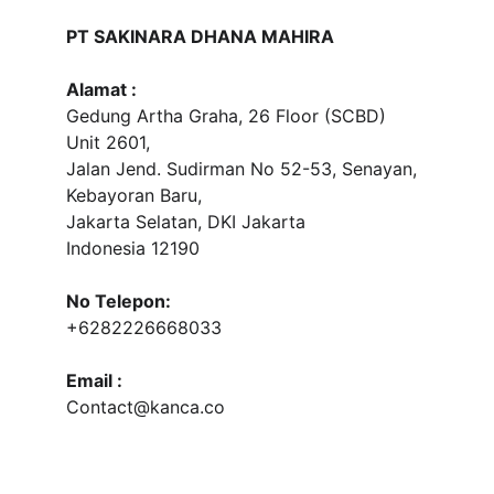
PT SAKINARA DHANA MAHIRA
Alamat :
Gedung Artha Graha, 26 Floor (SCBD) 
Unit 2601, 
Jalan Jend. Sudirman No 52-53, Senayan, 
Kebayoran Baru, 
Jakarta Selatan, DKI Jakarta
Indonesia 12190
No Telepon:
+6282226668033
Email :
Contact@kanca.co