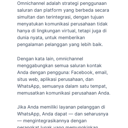
Omnichannel adalah strategi penggunaan 
saluran dan platform yang berbeda secara 
simultan dan terintegrasi, dengan tujuan 
menyatukan komunikasi perusahaan tidak 
hanya di lingkungan virtual, tetapi juga di 
dunia nyata, untuk memberikan 
pengalaman pelanggan yang lebih baik.
Dengan kata lain, omnichannel 
menggabungkan semua saluran kontak 
Anda dengan pengguna: Facebook, email, 
situs web, aplikasi perusahaan, dan 
WhatsApp, semuanya dalam satu tempat, 
memusatkan komunikasi perusahaan Anda.
Jika Anda memiliki layanan pelanggan di 
WhatsApp, Anda dapat — dan seharusnya 
— mengintegrasikannya dengan 
perangkat lunak yang memungkinkan 