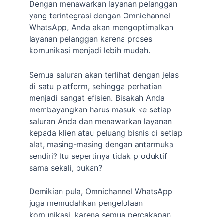
Dengan menawarkan layanan pelanggan 
yang terintegrasi dengan Omnichannel 
WhatsApp, Anda akan mengoptimalkan 
layanan pelanggan karena proses 
komunikasi menjadi lebih mudah.
Semua saluran akan terlihat dengan jelas 
di satu platform, sehingga perhatian 
menjadi sangat efisien. Bisakah Anda 
membayangkan harus masuk ke setiap 
saluran Anda dan menawarkan layanan 
kepada klien atau peluang bisnis di setiap 
alat, masing-masing dengan antarmuka 
sendiri? Itu sepertinya tidak produktif 
sama sekali, bukan?
Demikian pula, Omnichannel WhatsApp 
juga memudahkan pengelolaan 
komunikasi, karena semua percakapan 