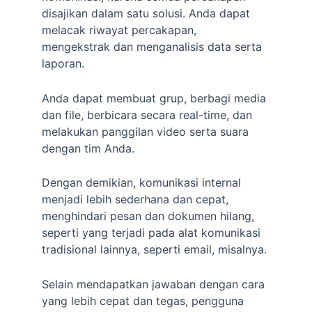
disajikan dalam satu solusi. Anda dapat 
melacak riwayat percakapan, 
mengekstrak dan menganalisis data serta 
laporan.
Anda dapat membuat grup, berbagi media 
dan file, berbicara secara real-time, dan 
melakukan panggilan video serta suara 
dengan tim Anda.
Dengan demikian, komunikasi internal 
menjadi lebih sederhana dan cepat, 
menghindari pesan dan dokumen hilang, 
seperti yang terjadi pada alat komunikasi 
tradisional lainnya, seperti email, misalnya.
Selain mendapatkan jawaban dengan cara 
yang lebih cepat dan tegas, pengguna 