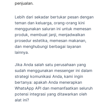
penjualan.
Lebih dari sekadar bertukar pesan dengan 
teman dan keluarga, orang-orang kini 
menggunakan saluran ini untuk memesan 
produk, membuat janji, menjadwalkan 
prosedur estetika, memesan makanan, 
dan menghubungi berbagai layanan 
lainnya.
Jika Anda salah satu perusahaan yang 
sudah menggunakan messenger ini dalam 
strategi komunikasi Anda, kami ingin 
bertanya: apakah Anda menerapkan 
WhatsApp API dan memanfaatkan seluruh 
potensi integrasi yang ditawarkan oleh 
alat ini?