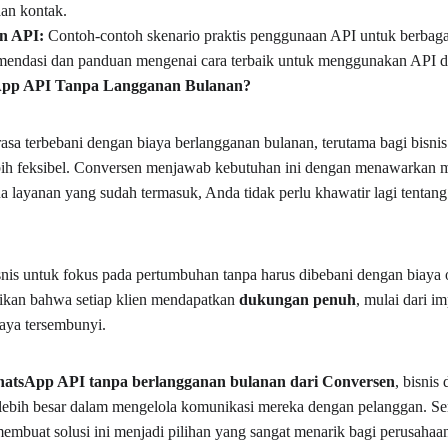
aan kontak.
n API:
 Contoh-contoh skenario praktis penggunaan API untuk berbagai
endasi dan panduan mengenai cara terbaik untuk menggunakan API de
pp API Tanpa Langganan Bulanan?
sa terbebani dengan biaya berlangganan bulanan, terutama bagi bisnis 
bih feksibel. Conversen menjawab kebutuhan ini dengan menawarkan mo
a layanan yang sudah termasuk, Anda tidak perlu khawatir lagi tentang
nis untuk fokus pada pertumbuhan tanpa harus dibebani dengan biaya o
kan bahwa setiap klien mendapatkan 
dukungan penuh
, mulai dari i
iaya tersembunyi.
atsApp API tanpa berlangganan bulanan dari Conversen
, bisnis 
g lebih besar dalam mengelola komunikasi mereka dengan pelanggan. S
embuat solusi ini menjadi pilihan yang sangat menarik bagi perusahaa