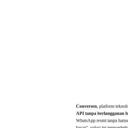
Conversen
, platform teknol
API tanpa berlangganan 
WhatsApp resmi tanpa harus 
bayar", solusi ini menyede