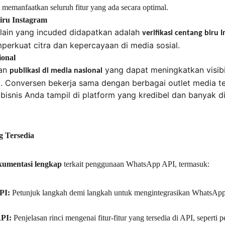
t memanfaatkan seluruh fitur yang ada secara optimal.
Biru Instagram
lain yang incuded didapatkan adalah 
verifikasi centang biru 
perkuat citra dan kepercayaan di media sosial.
ional
an 
 yang dapat meningkatkan visibil
publikasi di media nasional
si. Conversen bekerja sama dengan berbagai outlet media t
isnis Anda tampil di platform yang kredibel dan banyak d
g Tersedia
kumentasi lengkap
 terkait penggunaan WhatsApp API, termasuk:
PI:
 Petunjuk langkah demi langkah untuk mengintegrasikan WhatsApp 
API:
 Penjelasan rinci mengenai fitur-fitur yang tersedia di API, seperti 