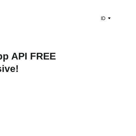
ID
pp API FREE
ive!