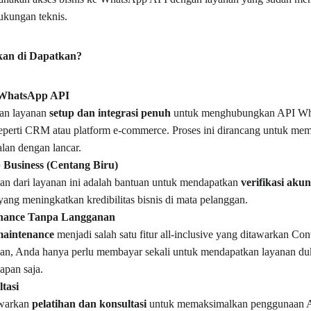
dukungan teknis.
kan di Dapatkan?
i WhatsApp API
n layanan 
setup dan integrasi penuh
 untuk menghubungkan API Wh
 seperti CRM atau platform e-commerce. Proses ini dirancang untuk me
alan dengan lancar.
 Business (Centang Biru)
lan dari layanan ini adalah bantuan untuk mendapatkan 
verifikasi ak
yang meningkatkan kredibilitas bisnis di mata pelanggan.
enance Tanpa Langganan
maintenance
 menjadi salah satu fitur all-inclusive yang ditawarkan C
an, Anda hanya perlu membayar sekali untuk mendapatkan layanan duk
apan saja.
tasi
warkan 
pelatihan dan konsultasi
 untuk memaksimalkan penggunaan 