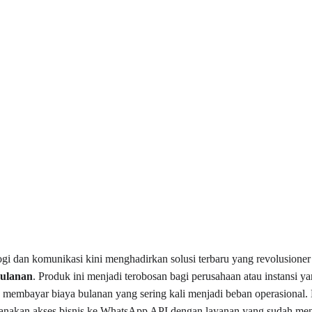
ogi dan komunikasi kini menghadirkan solusi terbaru yang revolusioner 
bulanan
. Produk ini menjadi terobosan bagi perusahaan atau instansi 
membayar biaya bulanan yang sering kali menjadi beban operasional. 
rhanakan akses bisnis ke WhatsApp API dengan layanan yang sudah men