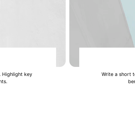
. Highlight key 
Write a short 
nts.
ben