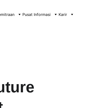
emitraan
Pusat Informasi
Karir
uture 
t