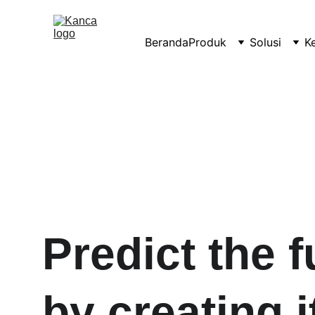
Beranda
Produk
Solusi
K
Predict the f
by creating i