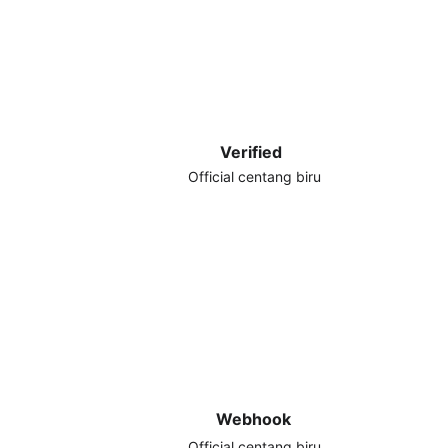
Verified
Official centang biru
Webhook
Official centang biru