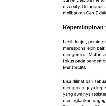
Survei Deloitte men
diversity. Di Indones
melibatkan Gen Z dala
Kepemimpinan 
Lebih lanjut, pemimpi
merespons lebih baik
mengontrol. McKinse
fokus pada pengemban
MentorcliQ.
Bisa dilihat dari seb
mengubah gaya kepe
yang awalnya resiste
meningkatkan 
engag