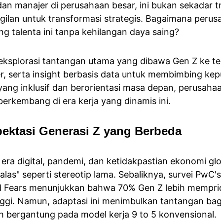
 dan manajer di perusahaan besar, ini bukan sekadar t
ggilan untuk transformasi strategis. Bagaimana perus
talenta ini tanpa kehilangan daya saing?
geksplorasi tantangan utama yang dibawa Gen Z ke tem
er, serta insight berbasis data untuk membimbing ke
ng inklusif dan berorientasi masa depan, perusahaa
 berkembang di era kerja yang dinamis ini.
ktasi Generasi Z yang Berbeda
era digital, pandemi, dan ketidakpastian ekonomi gl
las" seperti stereotip lama. Sebaliknya, survei PwC's
Fears menunjukkan bahwa 70% Gen Z lebih mempriorit
inggi. Namun, adaptasi ini menimbulkan tantangan ba
ih bergantung pada model kerja 9 to 5 konvensional.