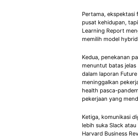
Pertama, ekspektasi f
pusat kehidupan, tap
Learning Report meng
memilih model hybrid
Kedua, penekanan pad
menuntut batas jelas
dalam laporan Futur
meninggalkan pekerja
health pasca-pandemi
pekerjaan yang mend
Ketiga, komunikasi 
di
lebih suka Slack atau
Harvard Business Re