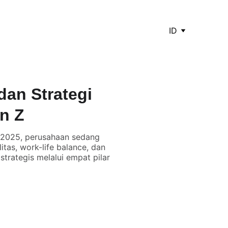
ID
dan Strategi
n Z
 2025, perusahaan sedang
as, work-life balance, dan
trategis melalui empat pilar