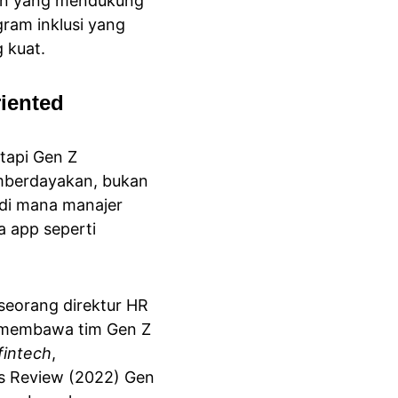
aan yang mendukung 
gram inklusi yang 
 kuat.
iented
 tapi Gen Z 
mberdayakan, bukan 
 di mana manajer 
 app seperti 
 seorang direktur HR 
i membawa tim Gen Z 
fintech
, 
s Review (2022) Gen 