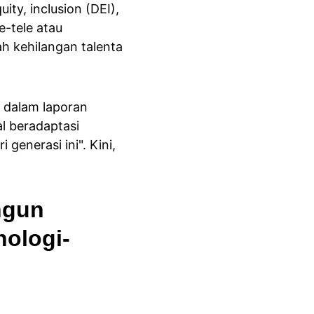
ty, inclusion (DEI), 
-tele atau 
h kehilangan talenta 
 dalam laporan 
l beradaptasi 
generasi ini". Kini, 
ngun 
nologi-