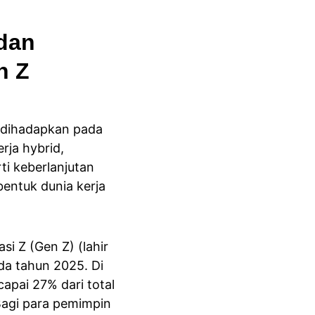
dan 
n Z
a dihadapkan pada 
ja hybrid, 
ti keberlanjutan 
bentuk dunia kerja 
i Z (Gen Z) (lahir 
da tahun 2025. Di 
pai 27% dari total 
Bagi para pemimpin 