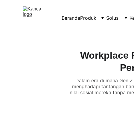
Beranda
Produk
Solusi
K
Workplace R
Pe
Dalam era di mana Gen Z
menghadapi tantangan baru
nilai sosial mereka tanpa m