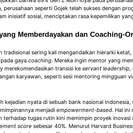
unjukkan bahwa 89% Gen Z lebih loyal pada perusah
ia, perusahaan seperti Gojek telah sukses dengan pro
m inisiatif sosial, menciptakan rasa kepemilikan yang
yang Memberdayakan dan Coaching-Or
n tradisional sering kali mengandalkan hierarki ketat,
 pada gaya 
coaching
. Mereka ingin mentor yang me
y merekomendasikan transisi ke 
servant leadership
,
gan karyawan, seperti sesi mentoring mingguan via
uah kejadian nyata di sebuah bank nasional Indonesia,
mimpinannya menjadi 
empowerment-based
. Hal in
n terhadap tugas rutin kini memimpin proyek inovasi 
ement score
 sebesar 40%. Menurut Harvard Busines