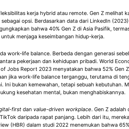
leksibilitas kerja hybrid atau remote. Gen Z melihat 
i sebagai opsi. Berdasarkan data dari LinkedIn (2023
ungkapkan bahwa 40% Gen Z di Asia Pasifik, termasu
 untuk menjaga keseimbangan hidup-kerja.
a work-life balance. Berbeda dengan generasi sebe
 antara pekerjaan dan kehidupan pribadi. World Eco
e of Jobs Report 2023 menyatakan bahwa 52% Gen Z 
an jika work-life balance terganggu, terutama di te
. Ini bukan kemewahan, tetapi sebuah kebutuhan. M
ukung kesehatan mental, bukan menghabiskannya.
gital-first
 dan 
value-driven workplace
. Gen Z adalah 
 TikTok daripada rapat panjang. Lebih dari itu, mereka
view (HBR) dalam studi 2022 menemukan bahwa 65%